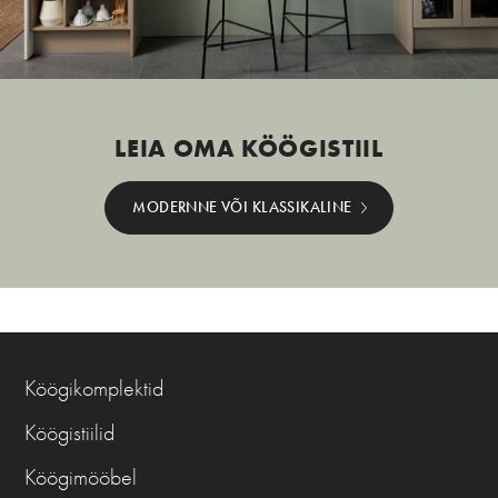
LEIA OMA KÖÖGISTIIL
MODERNNE VÕI KLASSIKALINE
Köögikomplektid
Köögistiilid
Köögimööbel