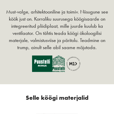
Must-valge, arhitektooniline ja toimiv. Niisugune see
köök just on. Korraliku suurusega köögisaarde on
integreeritud pliidiplaat, mille juurde kuulub ka
ventilaator. On tähtis teada köögi ökoloogilisi
materjale, valmistusviise ja päritolu. Teadmine on
trump, ainult selle abil saame mõjutada.
Selle köögi materjalid