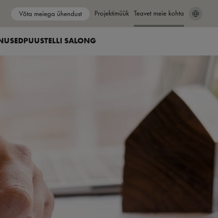
Show submenu for
Projektimüük
Show submenu for
Teavet meie kohta
Võta meiega ühendust
SEARCH
CLOSE
NUSED
PUUSTELLI SALONG