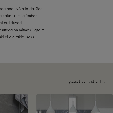
maa pealt võib leida. See
iaulatuslikum ja ümber
ekordistuvad
 kasutada on mitmekülgseim
ki ei ole takistuseks
Vaata kõiki artikleid