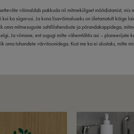
settevõte võimaldab pakkuda nii mitmekülgset mõõdistamist, mis 
si kui ka sügavusi. Ja kuna lisavõimaluseks on ületamatult kõige la
k oma mitmesuguste sahtlilahenduste ja põrandakappidega, mitm
lgi. Ja viimane, ent sugugi mitte vähemtähtis asi – planeerijate
lik oma tuhandete värvitoonidega. Kust me ka ei alustaks, mitte mis