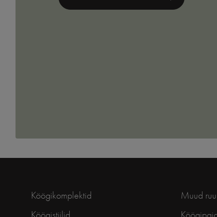
Köögikomplektid
Muud ruu
Köögistiilid
Köögipai