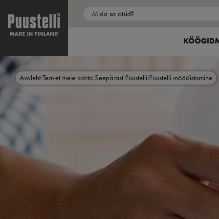
Main
menu
SHOW SU
KÖÖGID
et
Skip
to
main
Avaleht
Teavet meie kohta
Seepärast Puustelli
Puustelli mõõdistamine
content