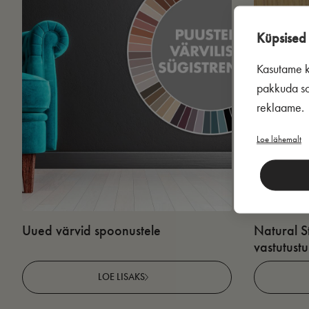
Küpsised 
Kasutame kü
pakkuda sot
reklaame.
Loe lähemalt
Uued värvid spoonustele
Natural S
vastutust
LOE LISAKS