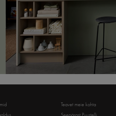
mid
Teavet meie kohta
galdus
Seepärast Puustelli