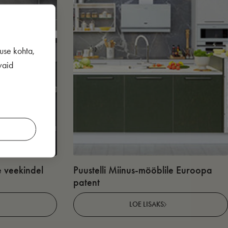
use kohta,
vaid
e veekindel
Puustelli Miinus-mööblile Euroopa
patent
LOE LISAKS