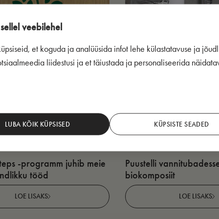
sellel veebilehel
psiseid, et koguda ja analüüsida infot lehe külastatavuse ja jõudl
siaalmeedia liidestusi ja et täiustada ja personaliseerida näidata
LUBA KÕIK KÜPSISED
KÜPSISTE SEADED
teps -programm juhib meie
Puustelli vannitubadess
undlikku tööd
biokomposiit
LOE LISAKS
LOE LISAKS