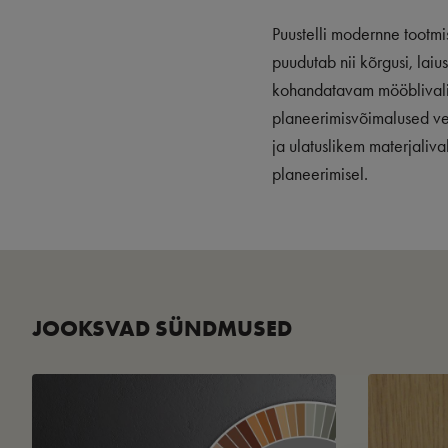
Puustelli modernne tootmi
puudutab nii kõrgusi, laiu
kohandatavam mööblivali
planeerimisvõimalused vee
ja ulatuslikem materjaliva
planeerimisel.
JOOKSVAD SÜNDMUSED