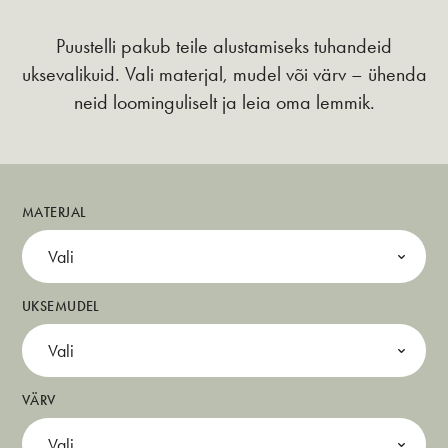
Puustelli pakub teile alustamiseks tuhandeid
uksevalikuid. Vali materjal, mudel või värv – ühenda
neid loominguliselt ja leia oma lemmik.
MATERJAL
Vali
UKSEMUDEL
Vali
VÄRV
Vali