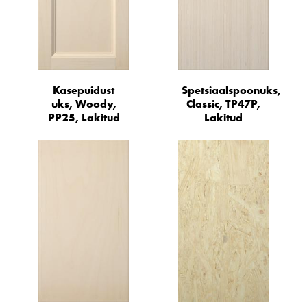
Kasepuidust
Spetsiaalspoonuks,
uks, Woody,
Classic, TP47P,
PP25, Lakitud
Lakitud