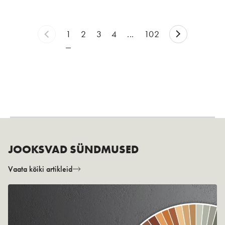
1
2
3
4
...
102
JOOKSVAD SÜNDMUSED
Vaata kõiki artikleid