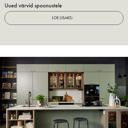
Uued värvid spoonustele
N
v
LOE LISAKS