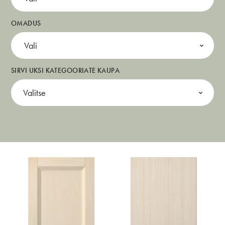
OMADUS
Vali
SIRVI UKSI KATEGOORIATE KAUPA
Valitse