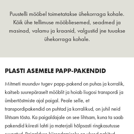
Puustelli mööbel toimetatakse ühekorraga kohale.
Kõik ühe tellimuse mööbliesemed, seadmed ja
masinad, valamu ja kraanid, valgustid jne tuuakse
ühekorraga kohale.
PLASTI ASEMELE PAPP-PAKENDID
Mitmeti muunduv tugev papp-pakend on puhas ja korralik,
kaitseb suurepäraselt mööblit ja hoiab liugosi transpordi ja
ümbertõstmiste ajal paigal. Peale selle, et
transpordipakendid on puhtad ja korralikud, on juhil neid
lihtsam tõsta. Ka paigaldajale on see lihtsam, kuna ta saab
pakendid kiiresti lahti ja materjali hõlpsasti ringkasutusse