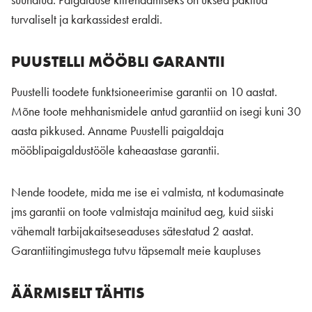
suunatud. Paigalduse kiirendamiseks on uksed pakitud
turvaliselt ja karkassidest eraldi.
PUUSTELLI MÖÖBLI GARANTII
Puustelli toodete funktsioneerimise garantii on 10 aastat.
Mõne toote mehhanismidele antud garantiid on isegi kuni 30
aasta pikkused. Anname Puustelli paigaldaja
mööblipaigaldustööle kaheaastase garantii.
Nende toodete, mida me ise ei valmista, nt kodumasinate
jms garantii on toote valmistaja mainitud aeg, kuid siiski
vähemalt tarbijakaitseseaduses sätestatud 2 aastat.
Garantiitingimustega tutvu täpsemalt meie kaupluses
ÄÄRMISELT TÄHTIS