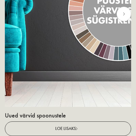
Uued värvid spoonustele
N
v
LOE LISAKS