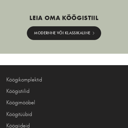
LEIA OMA KÖÖGISTIIL
MODERNNE VÕI KLASSIKALINE
Köögikomplektid
Köögistiilid
Köögimööbel
Köögitüübid
Köögiideid