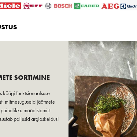
USTUS
ETE SORTIMINE
s köögi funktsionaalsuse
st, mitmesuguseid jäätmete
g paindlikku mõõdistamist
ustab paljusid argiaskeldusi