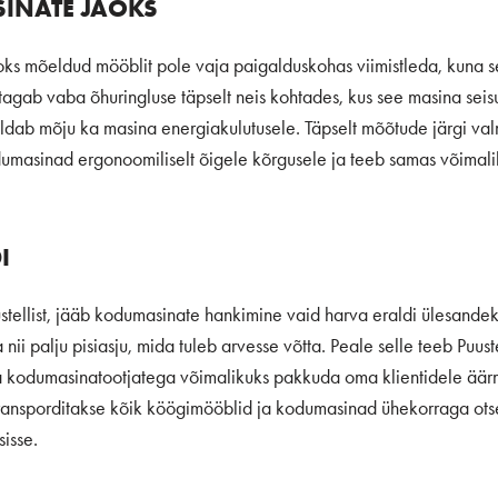
INATE JAOKS
oks mõeldud mööblit pole vaja paigalduskohas viimistleda, kuna s
t tagab vaba õhuringluse täpselt neis kohtades, kus see masina sei
ldab mõju ka masina energiakulutusele. Täpselt mõõtude järgi va
masinad ergonoomiliselt õigele kõrgusele ja teeb samas võimalik
I
ustellist, jääb kodumasinate hankimine vaid harva eraldi ülesandek
nii palju pisiasju, mida tuleb arvesse võtta. Peale selle teeb Puu
a kodumasinatootjatega võimalikuks pakkuda oma klientidele äärmi
e transporditakse kõik köögimööblid ja kodumasinad ühekorraga ots
sisse.