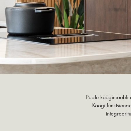
Peale köögimööbli o
Köögi funktsiona
integreeri