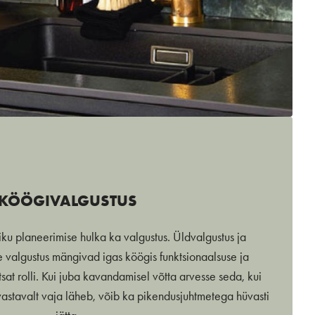
KÖÖGIVALGUSTUS
kliku planeerimise hulka ka valgustus. Üldvalgustus ja
valgustus mängivad igas köögis funktsionaalsuse ja
tsat rolli. Kui juba kavandamisel võtta arvesse seda, kui
 vastavalt vaja läheb, võib ka pikendusjuhtmetega hüvasti