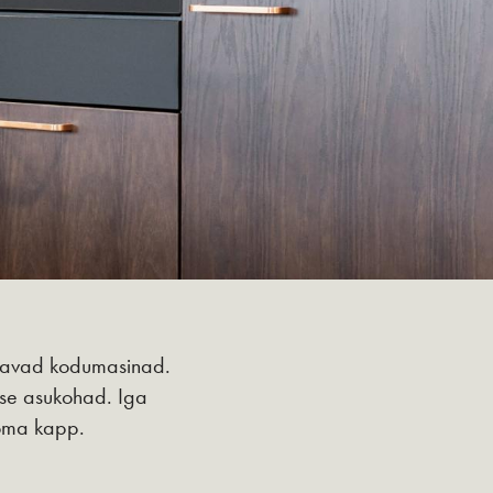
astavad kodumasinad.
use asukohad. Iga
i oma kapp.