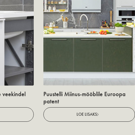
e veekindel
Puustelli Miinus-mööblile Euroopa
patent
LOE LISAKS