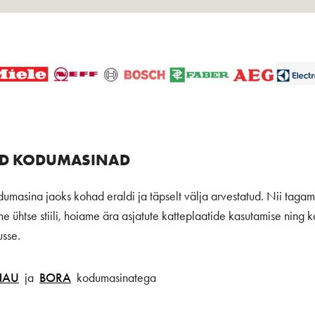
AD KODUMASINAD
odumasina jaoks kohad eraldi ja täpselt välja arvestatud. Nii tag
 ühtse stiili, hoiame ära asjatute katteplaatide kasutamise ning 
usse.
NAU
ja
BORA
kodumasinatega