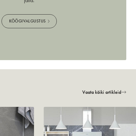
jätta.
KÖÖGIVALGUSTUS
Vaata kõiki artikleid