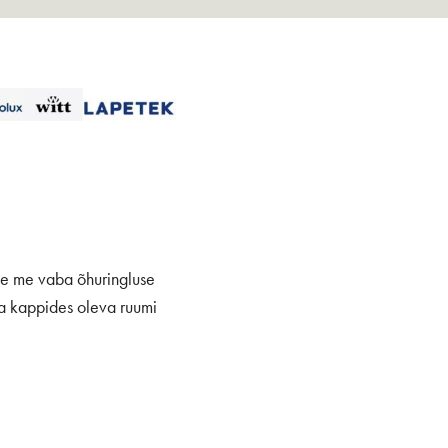
ame me vaba õhuringluse
ka kappides oleva ruumi