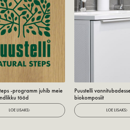
teps -programm juhib meie
Puustelli vannitubadess
undlikku tööd
biokomposiit
LOE LISAKS
LOE LISAKS