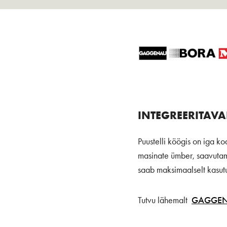
INTEGREERITAV
Puustelli köögis on iga k
masinate ümber, saavutame
saab maksimaalselt kasut
Tutvu lähemalt
GAGGE