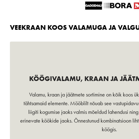
VEEKRAAN KOOS VALAMUGA JA VALG
KÖÖGIVALAMU, KRAAN JA JÄÄTM
Valamu, kraan ja jäätmete sortimine on kõik koos ük
tähtsamaid elemente. Mööblilt nõuab see vastupidavu
liigiti kogumise jaoks valmis mõeldud lahendusi nin
erinevate köökide jaoks. Õnnestunud kombinatsioon lihts
köögis.