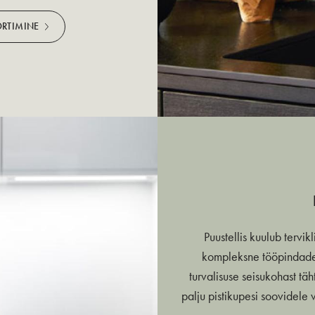
ORTIMINE
Puustellis kuulub tervi
kompleksne tööpindade 
turvalisuse seisukohast täh
palju pistikupesi soovidele