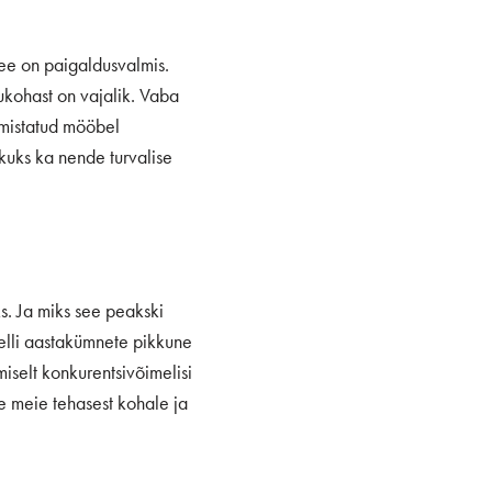
ee on paigaldusvalmis.
sukohast on vajalik. Vaba
lmistatud mööbel
uks ka nende turvalise
s. Ja miks see peakski
stelli aastakümnete pikkune
selt konkurentsivõimelisi
e meie tehasest kohale ja