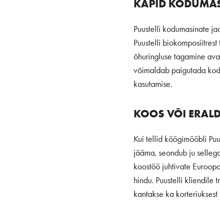
KAPID KODUMAS
Puustelli kodumasinate ja
Puustelli biokomposiitres
õhuringluse tagamine ava
võimaldab paigutada kodu
kasutamise.
KOOS VÕI ERALD
Kui tellid köögimööbli Pu
jääma, seondub ju sellega 
koostöö juhtivate Euroop
hindu. Puustelli kliendil
kantakse ka korteriuksest 