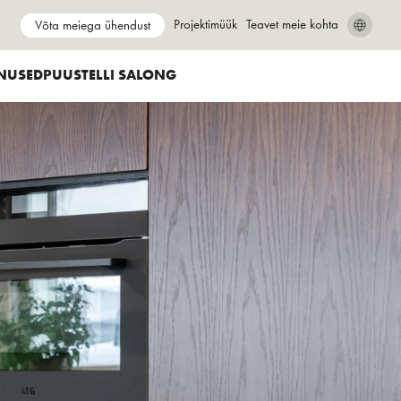
Show submenu for
Projektimüük
Show submenu for
Teavet meie kohta
Võta meiega ühendust
SEARCH
CLOSE
NUSED
PUUSTELLI SALONG