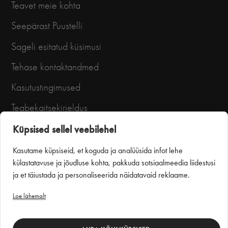
Teavet meie kohta
Seepärast Puustelli
Sageli esitatud küsimusi
Tehase kontaktandmed
Kasutustingimused
Teabekaitsekirjeldus
Küpsised sellel veebilehel
Kasutame küpsiseid, et koguda ja analüüsida infot lehe
külastatavuse ja jõudluse kohta, pakkuda sotsiaalmeedia liidestusi
ja et täiustada ja personaliseerida näidatavaid reklaame.
Loe lähemalt
Puustelli Miinus