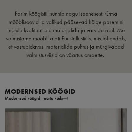
Parim köögistiil sünnib nagu iseenesest. Oma
mööblisoovid ja valikud pääsevad kõige paremini
mõjule kvaliteetsete materjalide ja värvide abil. Me
valmistame mööbli alati Puustelli stiilis, mis tähendab,
et vastupidavus, materjalide puhtus ja mürgivabad
valmistusviisid on väärtus omaette.
MODERNSED KÖÖGID
Modernsed köögid - näita kõiki