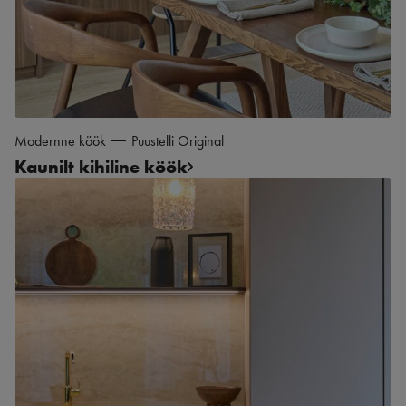
Modernne köök
Puustelli Original
Kaunilt kihiline köök