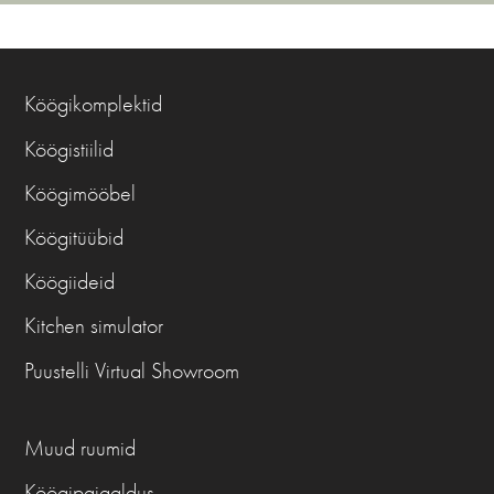
Köögikomplektid
Köögistiilid
Köögimööbel
Köögitüübid
Köögiideid
Kitchen simulator
Puustelli Virtual Showroom
Muud ruumid
Köögipaigaldus