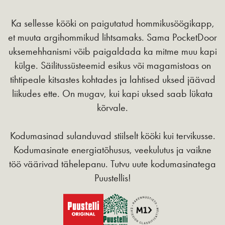
Ka sellesse kööki on paigutatud hommikusöögikapp,
et muuta argihommikud lihtsamaks. Sama PocketDoor
uksemehhanismi võib paigaldada ka mitme muu kapi
külge. Säilitussüsteemid esikus või magamistoas on
tihtipeale kitsastes kohtades ja lahtised uksed jäävad
liikudes ette. On mugav, kui kapi uksed saab lükata
kõrvale.
Kodumasinad sulanduvad stiilselt kööki kui tervikusse.
Kodumasinate energiatõhusus, veekulutus ja vaikne
töö väärivad tähelepanu. Tutvu uute kodumasinatega
Puustellis!