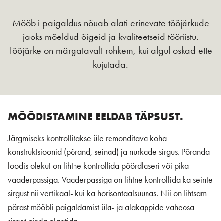
Mööbli paigaldus nõuab alati erinevate tööjärkude
jaoks mõeldud õigeid ja kvaliteetseid tööriistu.
Tööjärke on märgatavalt rohkem, kui algul oskad ette
kujutada.
MÕÕDISTAMINE EELDAB TÄPSUST.
Järgmiseks kontrollitakse üle remonditava koha
konstruktsioonid (põrand, seinad) ja nurkade sirgus. Põranda
loodis olekut on lihtne kontrollida pöördlaseri või pika
vaaderpassiga. Vaaderpassiga on lihtne kontrollida ka seinte
sirgust nii vertikaal- kui ka horisontaalsuunas. Nii on lihtsam
pärast mööbli paigaldamist üla- ja alakappide vaheosa