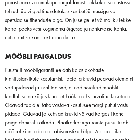
pärast enne valamukapi paigaldamist. Lekkekaitsealustesse
tehtud läbiviigud tihendatakse kas butüülmassiga või
spetsiaalse tihendusteibiga. On ju selge, et võimaliku lekke
korral peaks vesi kogunema õigesse ja nähtavasse kohta,
mitte ehitise konstruktsioonidesse.
MÖÖBLI PAIGALDUS
Puustelli mööbligarantii eeldab ka asjakohaste
kinnitustarvikute kasutamist. Tapid ja kruvid peavad olema nii
vastupidavad ja kvaliteetsed, et nad hoiaksid mööblit
kindlalt seina küljes kinni, et kööki oleks turvaline kasutada.
Odavad tapid ei taha vastava kasutuseemärgi puhul vastu
pidada. Odavad ja kehvad kruvid võivad kergesti kohe
paigaldamisel katkeda. Plaatkarkassiga seinte puhul tuleb
mööbel kinnitada alati abisõrestiku külge. Abisõrestike