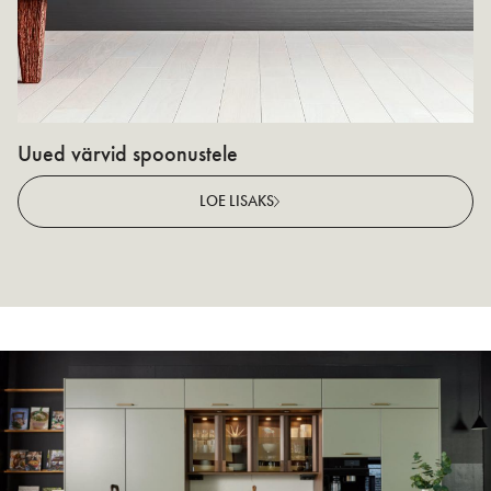
Uued värvid spoonustele
N
v
LOE LISAKS