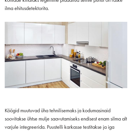
kohtade kindlaks tegemine plaaditud seinte puhul on raske
ilma ehitusdetektorita.
Köögid muutuvad üha tehnilisemaks ja kodumasinaid
soovitakse ühtse mulje saavutamiseks endisest enam silma alt
varjule integreerida. Puustelli karkasse testitakse ja iga