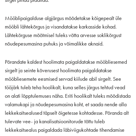
sirget pinda plaatida.
Mööblipaigalduse algjärgus mõõdetakse kõigepealt üle
mööbli lähtekõrgus ja visandatakse karkasside kohad.
Lähtekõrguse mõõtmisel tuleks võtta arvesse soklikõrgust
nõudepesumasina puhuks ja võimalikke aknaid.
Põrandate kaldest hoolimata paigaldatakse mööbliesemed
sirgelt ja seinte kõverusest hoolimata paigaldatakse
mööbliesemete eesmised servad kiilude abil sirgelt. See
tööjärk tuleb teha hoolikalt, kuna selles järgus tehtud vead
on alati lõpptulemuses näha. Eriti hoolikalt tuleks mõõdistada
valamukapi ja nõudepesumasina koht, et saada nende alla
lekkekaitsealused täpselt õigetesse kohtadesse. Põranda alt
tulevate vee- ja kanalisatsioonitorude tõttu tuleb
lekkekaitsealus paigaldada läbiviigukohtade tihendamise