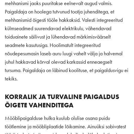
mehhanismi jaoks puuritakse eelnevalt augud valmis.
Paigaldaja on hoolega tutvunud tootja juhenditega, et
mehhanismid õigesti tööle hakkaksid. Valesti integreeritud
külmseadmed suurendavad elektrikulu, vähendavad
toiduainete säilivust ja lühendavad märkimisväärselt
seadmete kasutusiga. Hoolimatult integreeritud
nõudepesumasin laseb auru luugi vahelt välja ja halvemal
juhul hakkavad kõrval olevad karkassid enneaegselt
tursuma. Paigaldaja on läbinud koolituse, et paigaldusvigu ei
tekiks.
KORRALIK JA TURVALINE PAIGALDUS
ÕIGETE VAHENDITEGA
Mööblipaigalduse hulka kuulub olulise osana puidu
töötlemine ja mööbliplaatide lõikamine. Ainuüksi sobivatest