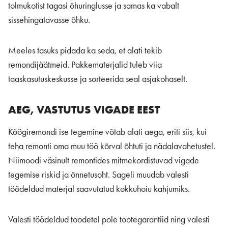
tolmukotist tagasi õhuringlusse ja samas ka vabalt
sissehingatavasse õhku.
Meeles tasuks pidada ka seda, et alati tekib
remondijäätmeid. Pakkematerjalid tuleb viia
taaskasutuskeskusse ja sorteerida seal asjakohaselt.
AEG, VASTUTUS VIGADE EEST
Köögiremondi ise tegemine võtab alati aega, eriti siis, kui
teha remonti oma muu töö kõrval õhtuti ja nädalavahetustel.
Niimoodi väsinult remontides mitmekordistuvad vigade
tegemise riskid ja õnnetusoht. Sageli muudab valesti
töödeldud materjal saavutatud kokkuhoiu kahjumiks.
Valesti töödeldud toodetel pole tootegarantiid ning valesti