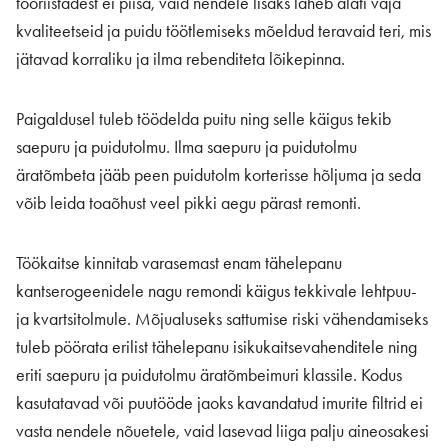
tööriistadest ei piisa, vaid nendele lisaks läheb alati vaja
kvaliteetseid ja puidu töötlemiseks mõeldud teravaid teri, mis
jätavad korraliku ja ilma rebenditeta lõikepinna.
Paigaldusel tuleb töödelda puitu ning selle käigus tekib
saepuru ja puidutolmu. Ilma saepuru ja puidutolmu
äratõmbeta jääb peen puidutolm korterisse hõljuma ja seda
võib leida toaõhust veel pikki aegu pärast remonti.
Töökaitse kinnitab varasemast enam tähelepanu
kantserogeenidele nagu remondi käigus tekkivale lehtpuu-
ja kvartsitolmule. Mõjualuseks sattumise riski vähendamiseks
tuleb pöörata erilist tähelepanu isikukaitsevahenditele ning
eriti saepuru ja puidutolmu äratõmbeimuri klassile. Kodus
kasutatavad või puutööde jaoks kavandatud imurite filtrid ei
vasta nendele nõuetele, vaid lasevad liiga palju aineosakesi