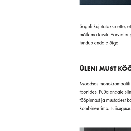
Sageli kujutatakse ette, e
mõtlema teisiti. Värvid ei 
tundub endale õige.
ÜLENI MUST KÖ
Moodsas monokromaatilise
toonides. Püüa endale silm
tööpinnast ja mustadest k
kombineerima. Niisuguses 