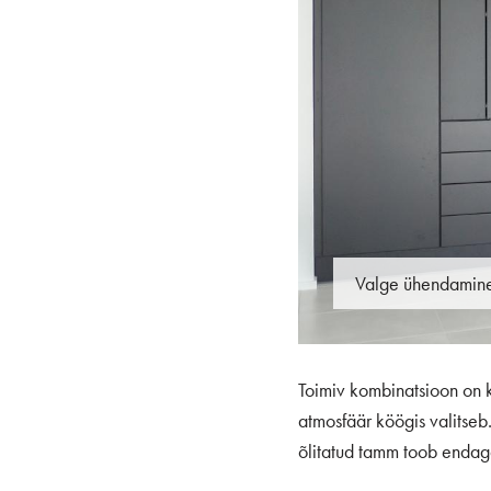
Valge ühendamine 
Toimiv kombinatsioon on 
atmosfäär köögis valitseb
õlitatud tamm toob endag