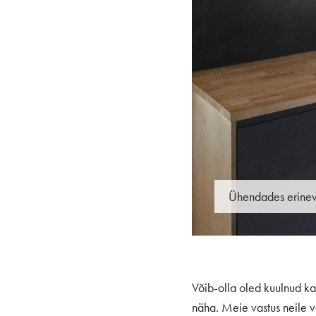
Ühendades erineva
Võib-olla oled kuulnud ka
näha. Meie vastus neile v