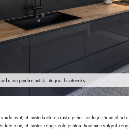
id musti pindu muutub interjöör huvitavaks.
 väidetavat, et musta kööki on raske puhas hoida ja sõrmejäljed o
äidetele on, et mustas köögis pole puhtuse hoidmine valgest köög