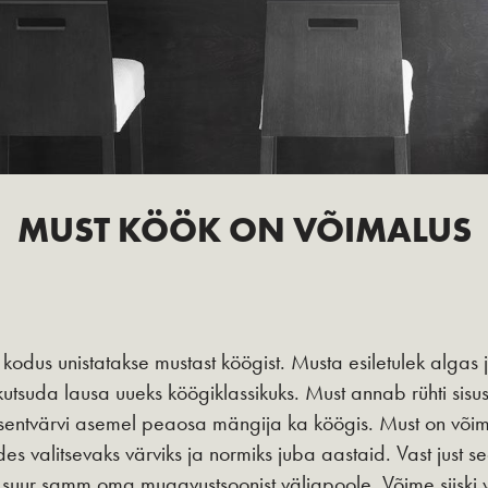
MUST KÖÖK ON VÕIMALUS
dus unistatakse mustast köögist. Musta esiletulek algas 
kutsuda lausa uueks köögiklassikuks. Must annab rühti sisus
sentvärvi asemel peaosa mängija ka köögis. Must on võimal
es valitsevaks värviks ja normiks juba aastaid. Vast just s
 suur samm oma mugavustsoonist väljapoole. Võime siiski 