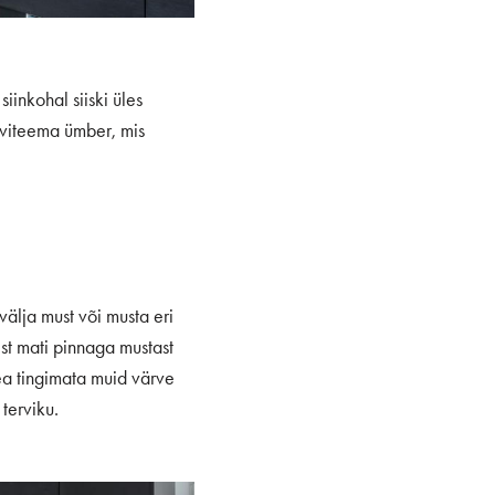
iinkohal siiski üles
värviteema ümber, mis
älja must või musta eri
ist mati pinnaga mustast
ea tingimata muid värve
terviku.