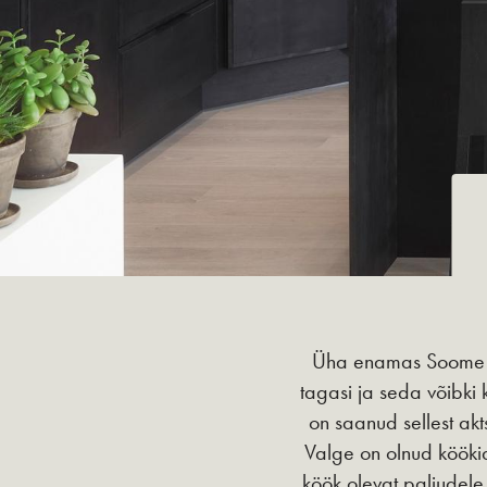
Üha enamas Soome ko
tagasi ja seda võibki 
on saanud sellest akt
Valge on olnud köökid
köök olevat paljudele