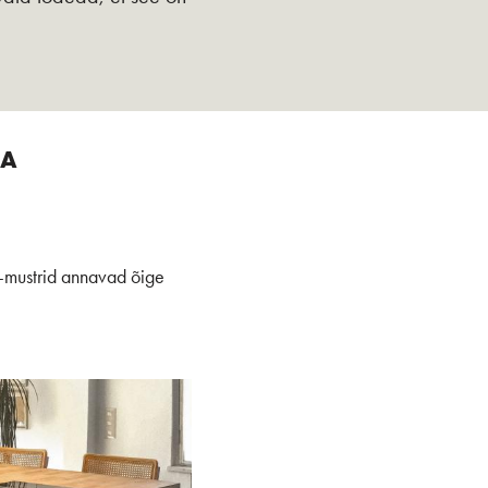
MA
a -mustrid annavad õige