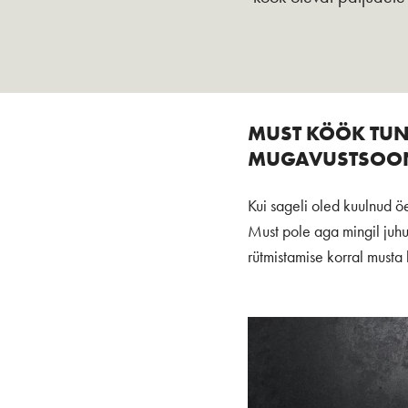
MUST KÖÖK TUN
MUGAVUSTSOONI
Kui sageli oled kuulnud öe
Must pole aga mingil juhul
rütmistamise korral musta