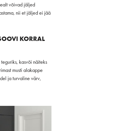
ealt võivad jäljed
stama, nii et jäljed ei jää
 SOOVI KORRAL
teguriks, kasvõi näiteks
erimast musti alakappe
el ja turvaline värv,