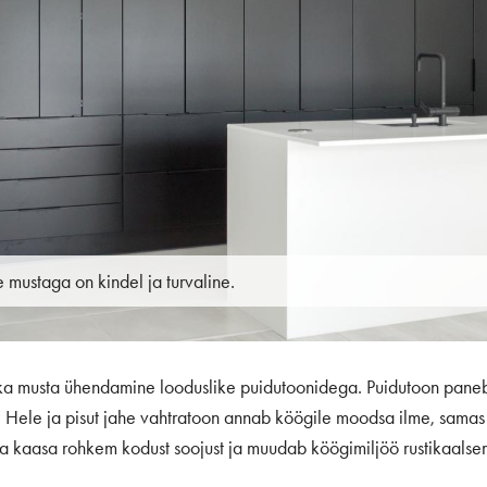
mustaga on kindel ja turvaline.
ka musta ühendamine looduslike puidutoonidega. Puidutoon paneb
. Hele ja pisut jahe vahtratoon annab köögile moodsa ilme, samas k
a kaasa rohkem kodust soojust ja muudab köögimiljöö rustikaalse