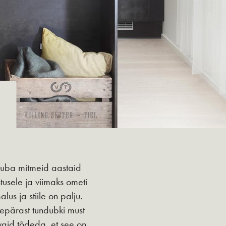
juba mitmeid aastaid
tusele ja viimaks ometi
us ja stiile on palju.
eepärast tundubki must
vaid tõdeda, et see on