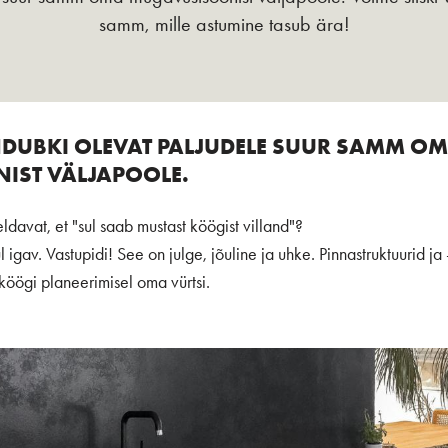
samm, mille astumine tasub ära!
DUBKI OLEVAT PALJUDELE SUUR SAMM O
ST VÄLJAPOOLE.
ldavat, et "sul saab mustast köögist villand"?
 igav. Vastupidi! See on julge, jõuline ja uhke. Pinnastruktuurid j
 köögi planeerimisel oma vürtsi.