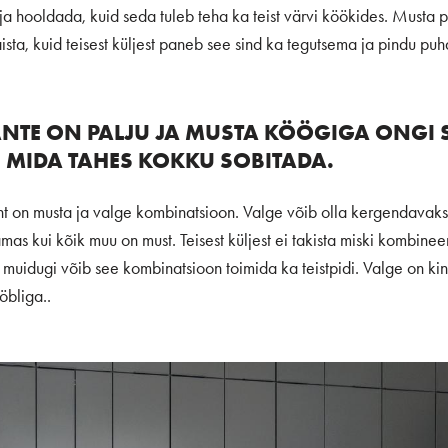
ja hooldada, kuid seda tuleb teha ka teist värvi köökides. Musta p
sta, kuid teisest küljest paneb see sind ka tegutsema ja pindu puha
ANTE ON PALJU JA MUSTA KÖÖGIGA ONGI
 MIDA TAHES KOKKU SOBITADA.
nt on musta ja valge kombinatsioon. Valge võib olla kergendavaks 
mas kui kõik muu on must. Teisest küljest ei takista miski kombine
muidugi võib see kombinatsioon toimida ka teistpidi. Valge on kind
bliga..