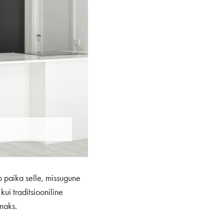
 paika selle, missugune
ui traditsiooniline
maks.