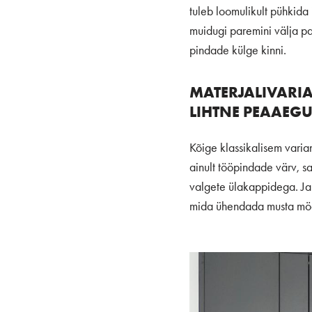
tuleb loomulikult pühkida 
muidugi paremini välja pai
pindade külge kinni.
MATERJALIVARI
LIHTNE PEAAEGU
Kõige klassikalisem varia
ainult tööpindade värv, sa
valgete ülakappidega. Ja 
mida ühendada musta möö