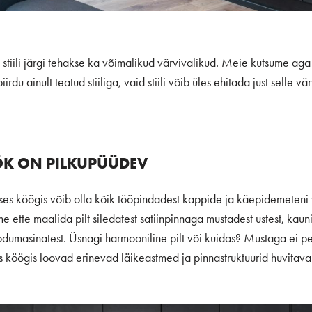
t stiili järgi tehakse ka võimalikud värvivalikud. Meie kutsume aga s
piirdu ainult teatud stiiliga, vaid stiili võib üles ehitada just selle 
ÖK ON PILKUPÜÜDEV
s köögis võib olla kõik tööpindadest kappide ja käepidemeteni v
e ette maalida pilt siledatest satiinpinnaga mustadest ustest, kaun
odumasinatest. Üsnagi harmooniline pilt või kuidas? Mustaga ei p
köögis loovad erinevad läikeastmed ja pinnastruktuurid huvitava 