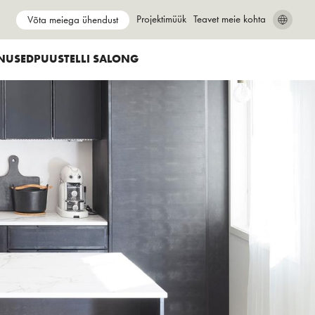
Show submenu for
Projektimüük
Show submenu for
Teavet meie kohta
Võta meiega ühendust
SEARCH
CLOSE
NUSED
PUUSTELLI SALONG