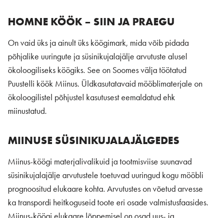
HOMNE KÖÖK – SIIN JA PRAEGU
On vaid üks ja ainult üks köögimark, mida võib pidada
põhjalike uuringute ja süsinikujalajälje arvutuste alusel
ökoloogiliseks köögiks. See on Soomes välja töötatud
Puustelli köök Miinus. Üldkasutatavaid mööblimaterjale on
ökoloogilistel põhjustel kasutusest eemaldatud ehk
miinustatud.
MIINUSE SÜSINIKUJALAJÄLGEDES
Miinus-köögi materjalivalikuid ja tootmisviise suunavad
süsinikujalajälje arvutustele toetuvad uuringud kogu mööbli
prognoositud elukaare kohta. Arvutustes on võetud arvesse
ka transpordi heitkoguseid toote eri osade valmistusfaasides.
Miinus-köögi elukaare lõppemisel on osad uus- ja