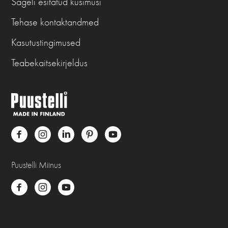
Sageli esitatud küsimusi
Tehase kontaktandmed
Kasutustingimused
Teabekaitsekirjeldus
Puustelli Miinus