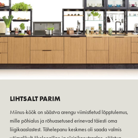
LIHTSALT PARIM
Miinus-köök on säästva arengu viimistletud lõpptulemus,
mille põhialus ja rõhuasetused erinevad täiesti oma
liigikaaslastest. Tähelepanu keskmes oli saada valmis