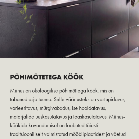
PÕHIMÕTETEGA KÖÖK
Miinus on ökoloogilise põhimõttega köök, mis on
tabanud asja tuuma. Selle väärtusteks on vastupidavus,
varieeritavus, mürgivabadus, ise hooldatavus,
materjalide uuskasutatavus ja taaskasutatavus. Miinus-
köökide kavandamisel on loobutud täiesti
traditsiooniliselt valmistatud mööbliplaatidest ja võetud