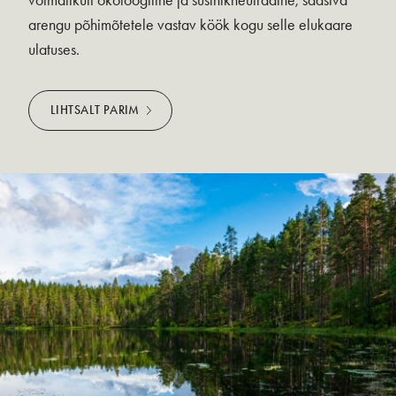
võimalikult ökoloogiline ja süsinikneutraalne, säästva
arengu põhimõtetele vastav köök kogu selle elukaare
ulatuses.
LIHTSALT PARIM