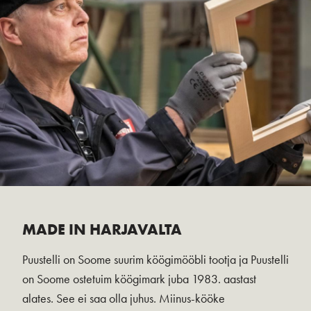
MADE IN HARJAVALTA
Puustelli on Soome suurim köögimööbli tootja ja Puustelli
on Soome ostetuim köögimark juba 1983. aastast
alates. See ei saa olla juhus. Miinus-kööke