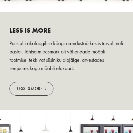
LESS IS MORE
Puustelli ökoloogilise köögi arendustöö kestis tervelt neli
aastat. Tähtsaim eesmärk oli vähendada mööbli
tootmisel tekkivat süsinikujalajälge, arvestades
seejuures kogu mööbli elukaart.
LESS IS MORE