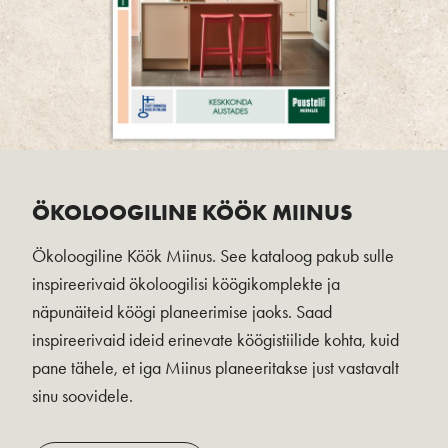
ÖKOLOOGILINE KÖÖK MIINUS
Ökoloogiline Köök Miinus. See kataloog pakub sulle
inspireerivaid ökoloogilisi köögikomplekte ja
näpunäiteid köögi planeerimise jaoks. Saad
inspireerivaid ideid erinevate köögistiilide kohta, kuid
pane tähele, et iga Miinus planeeritakse just vastavalt
sinu soovidele.