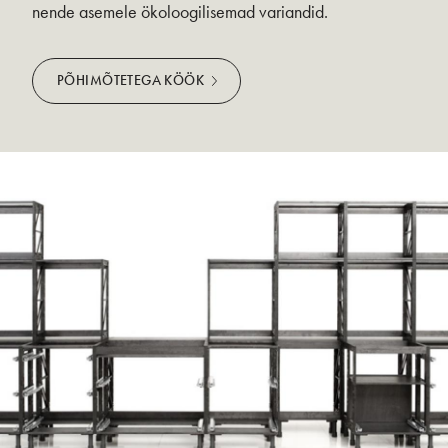
nende asemele ökoloogilisemad variandid.
PÕHIMÕTETEGA KÖÖK