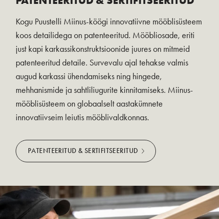
PATENTEERITUD & SERTIFITSEERITUD
Kogu Puustelli Miinus-köögi innovatiivne mööblisüsteem
koos detailidega on patenteeritud. Mööbliosade, eriti
just kapi karkassikonstruktsioonide juures on mitmeid
patenteeritud detaile. Survevalu ajal tehakse valmis
augud karkassi ühendamiseks ning hingede,
mehhanismide ja sahtliliugurite kinnitamiseks. Miinus-
mööblisüsteem on globaalselt aastakümnete
innovatiivseim leiutis mööblivaldkonnas.
PATENTEERITUD & SERTIFITSEERITUD