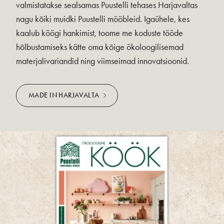
valmistatakse sealsamas Puustelli tehases Harjavaltas
nagu kõiki muidki Puustelli mööbleid. Igaühele, kes
kaalub köögi hankimist, toome me koduste tööde
hõlbustamiseks kätte oma kõige ökoloogilisemad
materjalivariandid ning viimseimad innovatsioonid.
MADE IN HARJAVALTA