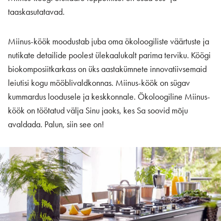
taaskasutatavad.
Miinus-köök moodustab juba oma ökoloogiliste väärtuste ja
nutikate detailide poolest ülekaalukalt parima terviku. Köögi
biokomposiitkarkass on üks aastakümnete innovatiivsemaid
leiutisi kogu mööblivaldkonnas. Miinus-köök on sügav
kummardus loodusele ja keskkonnale. Ökoloogiline Miinus-
köök on töötatud välja Sinu jaoks, kes Sa soovid mõju
avaldada. Palun, siin see on!