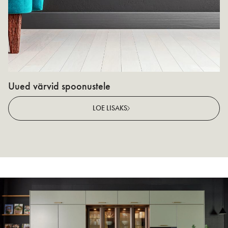
Uued värvid spoonustele
N
v
LOE LISAKS