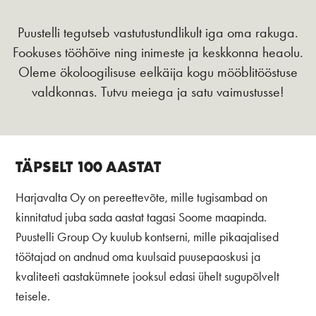
Puustelli tegutseb vastutustundlikult iga oma rakuga.
Fookuses tööhõive ning inimeste ja keskkonna heaolu.
Oleme ökoloogilisuse eelkäija kogu mööblitööstuse
valdkonnas. Tutvu meiega ja satu vaimustusse!
TÄPSELT 100 AASTAT
Harjavalta Oy on pereettevõte, mille tugisambad on
kinnitatud juba sada aastat tagasi Soome maapinda.
Puustelli Group Oy kuulub kontserni, mille pikaajalised
töötajad on andnud oma kuulsaid puusepaoskusi ja
kvaliteeti aastakümnete jooksul edasi ühelt sugupõlvelt
teisele.