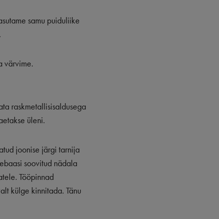
kasutame samu puiduliike
.
a värvime.
tata raskmetallisisaldusega
aetakse üleni.
tud joonise järgi tarnija
mebaasi soovitud nädala
atele. Tööpinnad
alt külge kinnitada. Tänu