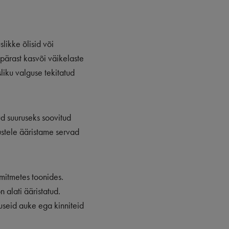
likke õlisid või
pärast kasvõi väikelaste
liku valguse tekitatud
ud suuruseks soovitud
ustele ääristame servad
 mitmetes toonides.
 alati ääristatud.
useid auke ega kinniteid