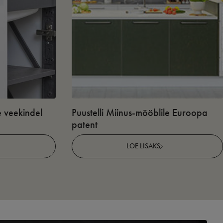
e veekindel
Puustelli Miinus-mööblile Euroopa
patent
LOE LISAKS