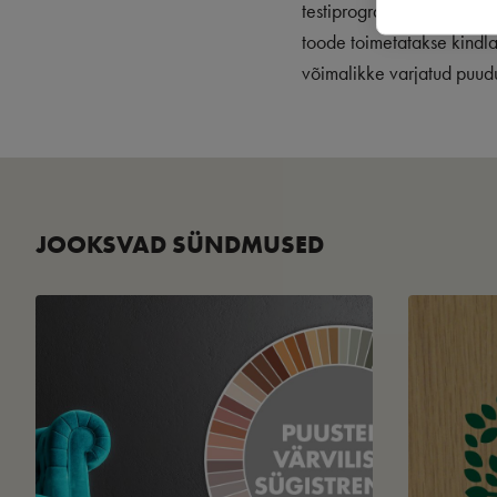
testiprogrammist ja -telli
toode toimetatakse kindla
võimalikke varjatud puudu
JOOKSVAD SÜNDMUSED