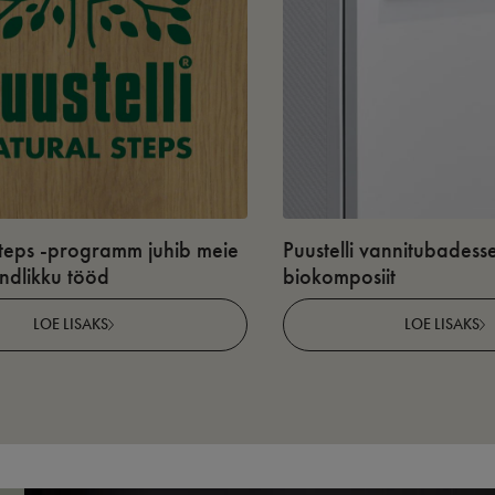
teps -programm juhib meie
Puustelli vannitubadess
undlikku tööd
biokomposiit
LOE LISAKS
LOE LISAKS