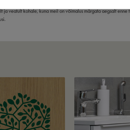
musest kuni valmistoote kohale toimetamiseni. Nii saame me kinnitus
lt ja veatult kohale, kuna meil on võimalus märgata aegsalt enne t
si.