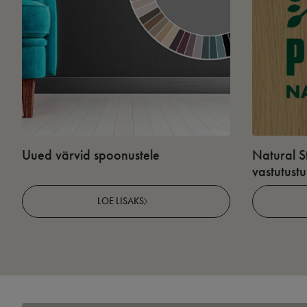
Uued värvid spoonustele
Natural S
vastutust
LOE LISAKS