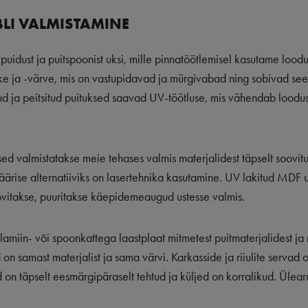
LI VALMISTAMINE
vpuidust ja puitspoonist uksi, mille pinnatöötlemisel kasutame loodus
ke ja -värve, mis on vastupidavad ja mürgivabad ning sobivad see
d ja peitsitud puituksed saavad UV-töötluse, mis vähendab loodus
ed valmistatakse meie tehases valmis materjalidest täpselt soovit
a äärise alternatiiviks on lasertehnika kasutamine. UV lakitud MDF 
oovitakse, puuritakse käepidemeaugud ustesse valmis.
lamiin- või spoonkattega laastplaat mitmetest puitmaterjalidest ja
 samast materjalist ja sama värvi. Karkasside ja riiulite servad on
on täpselt eesmärgipäraselt tehtud ja küljed on korralikud. Ülear