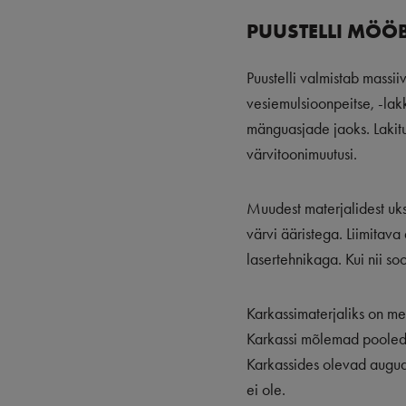
PUUSTELLI MÖÖB
Puustelli valmistab massii
vesiemulsioonpeitse, -lak
mänguasjade jaoks. Lakitu
värvitoonimuutusi.
Muudest materjalidest uks
värvi ääristega. Liimitav
lasertehnikaga. Kui nii s
Karkassimaterjaliks on me
Karkassi mõlemad pooled on
Karkassides olevad augud 
ei ole.