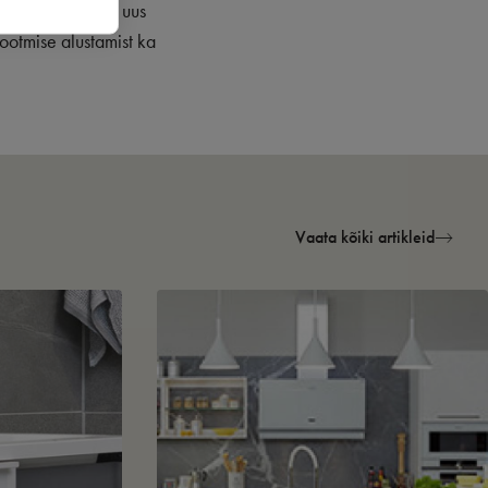
t selle kohta, et uus
ootmise alustamist ka
Vaata kõiki artikleid