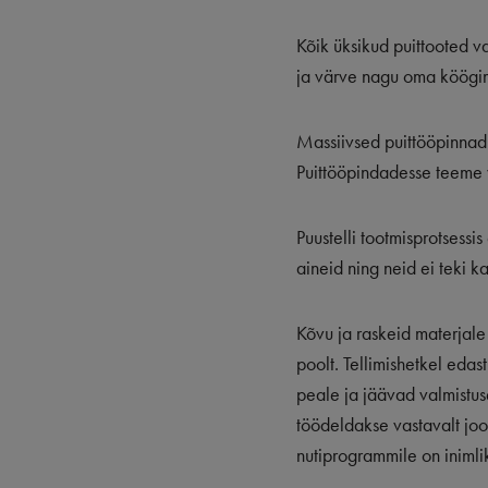
Kõik üksikud puittooted v
ja värve nagu oma köögimö
Massiivsed puittööpinnad 
Puittööpindadesse teeme v
Puustelli tootmisprotsessi
aineid ning neid ei teki k
Kõvu ja raskeid materjale 
poolt. Tellimishetkel ed
peale ja jäävad valmistu
töödeldakse vastavalt joon
nutiprogrammile on inimli