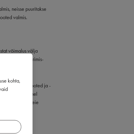
lmis, neisse puuritakse
tooted valmis.
stat võimalus välja
iku tervikplaneerimis-
use kohta,
rskeimad uudistooted ja -
vaid
orda aastas, vahel
nad oma kööki. Meie
umist kaupluse