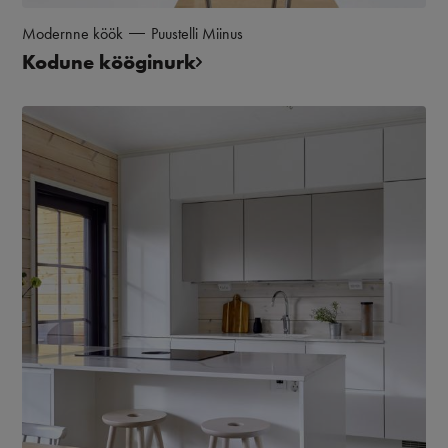
Modernne köök
Puustelli Miinus
Kodune kööginurk