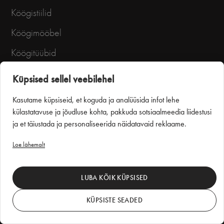
Köögistiilid
Köögimööbel
Köögitüübid
Köögiideid
Küpsised sellel veebilehel
Kitchen simulator
Kasutame küpsiseid, et koguda ja analüüsida infot lehe
külastatavuse ja jõudluse kohta, pakkuda sotsiaalmeedia liidestusi
Puustelli Virtual Showroom
ja et täiustada ja personaliseerida näidatavaid reklaame.
Loe lähemalt
Muud ruumid
Köögipaigaldus
LUBA KÕIK KÜPSISED
Teenused
KÜPSISTE SEADED
Puustelli Salong