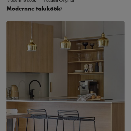
Modernne köök
Puustelli Original
Modernne taluköök