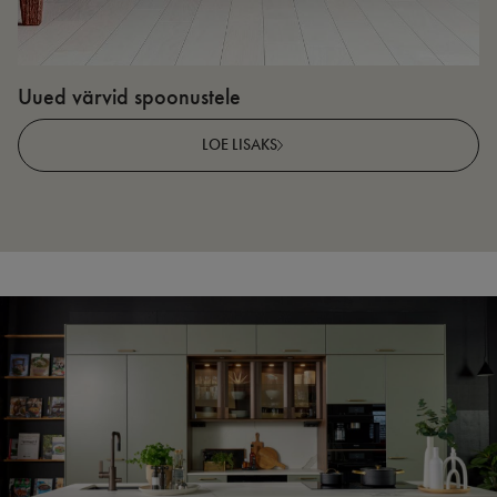
Uued värvid spoonustele
N
v
LOE LISAKS