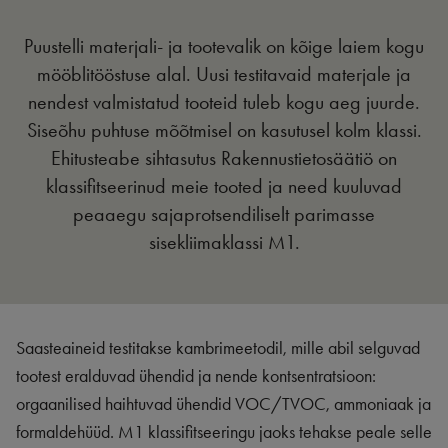
Puustelli materjali- ja tootevalik on kõige laiem kogu
mööblitööstuse alal. Uusi testitavaid materjale ja
nendest valmistatud tooteid tuleb kogu aeg juurde.
Siseõhu puhtuse mõõtmisel on kasutusel kolm klassi.
Ehitusteabe sihtasutus Rakennustietosäätiö on
klassifitseerinud meie tooted ja need kuuluvad
peaaegu sajaprotsendiliselt parimasse
sisekliimaklassi M1.
Saasteaineid testitakse kambrimeetodil, mille abil selguvad
tootest eralduvad ühendid ja nende kontsentratsioon:
orgaanilised haihtuvad ühendid VOC/TVOC, ammoniaak ja
formaldehüüd. M1 klassifitseeringu jaoks tehakse peale selle