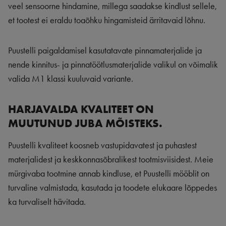
veel sensoorne hindamine, millega saadakse kindlust sellele,
et tootest ei eraldu toaõhku hingamisteid ärritavaid lõhnu.
Puustelli paigaldamisel kasutatavate pinnamaterjalide ja
nende kinnitus- ja pinnatöötlusmaterjalide valikul on võimalik
valida M1 klassi kuuluvaid variante.
HARJAVALDA KVALITEET ON
MUUTUNUD JUBA MÕISTEKS.
Puustelli kvaliteet koosneb vastupidavatest ja puhastest
materjalidest ja keskkonnasõbralikest tootmisviisidest. Meie
mürgivaba tootmine annab kindluse, et Puustelli mööblit on
turvaline valmistada, kasutada ja toodete elukaare lõppedes
ka turvaliselt hävitada.