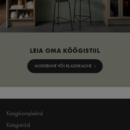
LEIA OMA KÖÖGISTIIL
MODERNNE VÕI KLASSIKALINE
Köögikomplektid
Köögistiilid