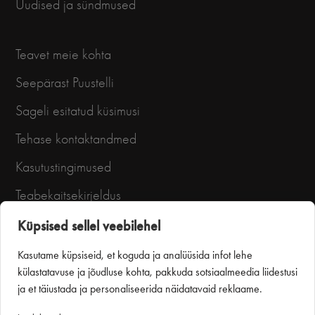
Uudised ja sündmused
Teavet meie kohta
Seepärast Puustelli
Sageli esitatud küsimusi
Tehase kontaktandmed
Kasutustingimused
Teabekaitsekirjeldus
Küpsised sellel veebilehel
Kasutame küpsiseid, et koguda ja analüüsida infot lehe
külastatavuse ja jõudluse kohta, pakkuda sotsiaalmeedia liidestusi
ja et täiustada ja personaliseerida näidatavaid reklaame.