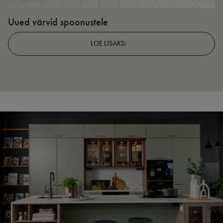
Uued värvid spoonustele
N
v
LOE LISAKS