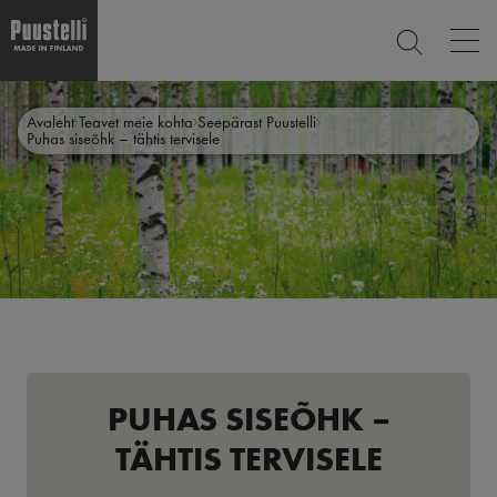
Op
SEARCH
mai
nav
Skip
Main
to
CLOSE
Avaleht
Teavet meie kohta
Seepärast Puustelli
main
menu
Puhas siseõhk – tähtis tervisele
content
et
PUHAS SISEÕHK –
TÄHTIS TERVISELE