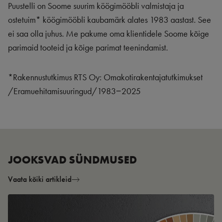
Puustelli on Soome suurim köögimööbli valmistaja ja
ostetuim* köögimööbli kaubamärk alates 1983 aastast. See
ei saa olla juhus. Me pakume oma klientidele Soome kõige
parimaid tooteid ja kõige parimat teenindamist.
*Rakennustutkimus RTS Oy: Omakotirakentajatutkimukset
/Eramuehitamisuuringud/1983−2025
JOOKSVAD SÜNDMUSED
Vaata kõiki artikleid