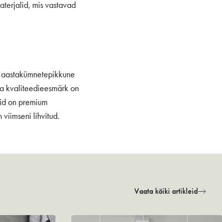
aterjalid, mis vastavad
il aastakümnetepikkune
ja kvaliteedieesmärk on
lid on premium
viimseni lihvitud.
Vaata kõiki artikleid