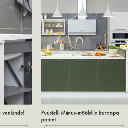
e veekindel
Puustelli Miinus-mööblile Euroopa
patent