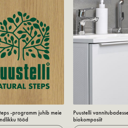
teps -programm juhib meie
Puustelli vannitubadess
undlikku tööd
biokomposiit