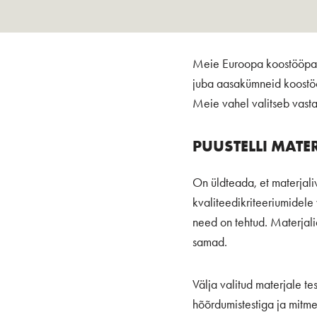
Meie Euroopa koostööpartn
juba aasakümneid koostööd
Meie vahel valitseb vastas
PUUSTELLI MATE
On üldteada, et materjali
kvaliteedikriteeriumidele 
need on tehtud. Materjal
samad.
Välja valitud materjale te
hõõrdumistestiga ja mitme