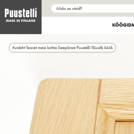
Main
menu
SHOW SU
KÖÖGID
et
Skip
to
main
Avaleht
Teavet meie kohta
Seepärast Puustelli
Täiuslik köök
content