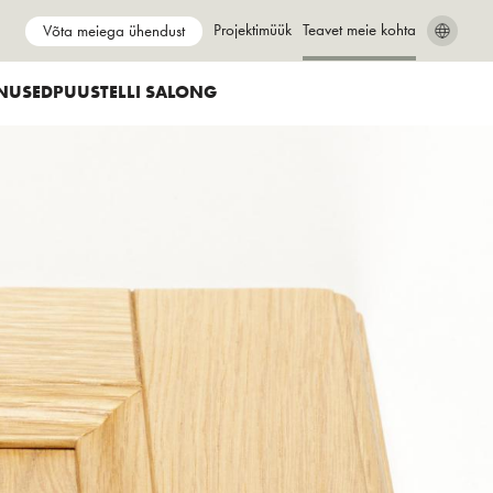
Show submenu for
Projektimüük
Show submenu for
Teavet meie kohta
Võta meiega ühendust
SEARCH
CLOSE
NUSED
PUUSTELLI SALONG