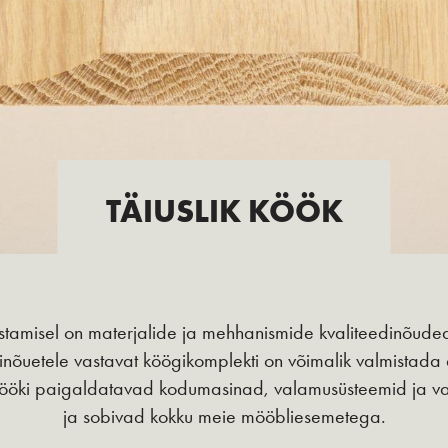
TÄIUSLIK KÖÖK
istamisel on materjalide ja mehhanismide kvaliteedinõuded
inõuetele vastavat köögikomplekti on võimalik valmistada ai
ööki paigaldatavad kodumasinad, valamusüsteemid ja valg
ja sobivad kokku meie mööbliesemetega.