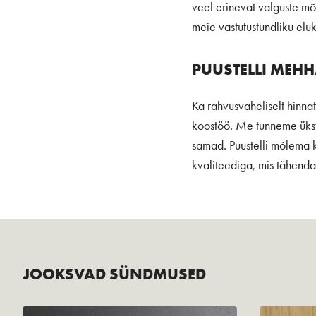
veel erinevat valguste mõj
meie vastutustundliku elu
PUUSTELLI MEH
Ka rahvusvaheliselt hinn
koostöö. Me tunneme ükste
samad. Puustelli mõlema k
kvaliteediga, mis tähendab
JOOKSVAD SÜNDMUSED