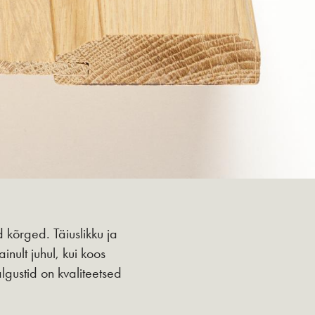
 kõrged. Täiuslikku ja
nult juhul, kui koos
ustid on kvaliteetsed