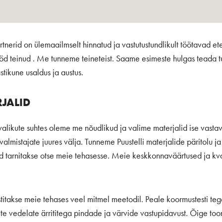
erid on ülemaailmselt hinnatud ja vastutustundlikult töötavad et
 teinud . Me tunneme teineteist. Saame esimeste hulgas teada tu
tikune usaldus ja austus.
RJALID
valikute suhtes oleme me nõudlikud ja valime materjalid ise vasta
valmistajate juures välja. Tunneme Puustelli materjalide päritolu ja 
id tarnitakse otse meie tehasesse. Meie keskkonnaväärtused ja kv
stitakse meie tehases veel mitmel meetodil. Peale koormustesti tege
te vedelate ärrititega pindade ja värvide vastupidavust. Õige toon