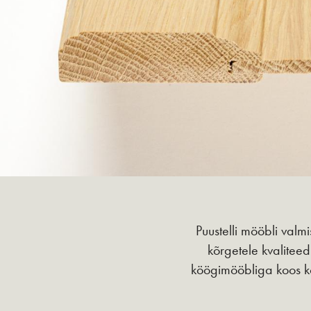
Puustelli mööbli valm
kõrgetele kvaliteed
köögimööbliga koos k