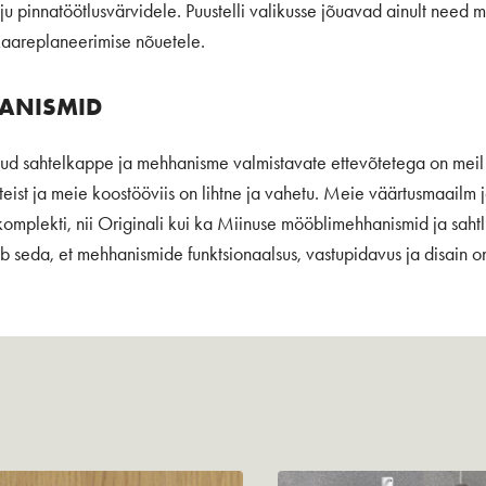
u pinnatöötlusvärvidele. Puustelli valikusse jõuavad ainult need m
kaareplaneerimise nõuetele.
HANISMID
atud sahtelkappe ja mehhanisme valmistavate ettevõtetega on me
ist ja meie koostööviis on lihtne ja vahetu. Meie väärtusmaailm 
omplekti, nii Originali kui ka Miinuse mööblimehhanismid ja saht
 seda, et mehhanismide funktsionaalsus, vastupidavus ja disain on 