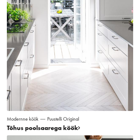
Modernne köök
Puustelli Original
Tõhus poolsaarega köök