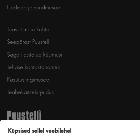
Uudised ja sündmused
Teavet meie kohta
Seepärast Puustelli
Sageli esitatud küsimusi
Tehase kontaktandmed
Kasutustingimused
Teabekaitsekirjeldus
Küpsised sellel veebilehel