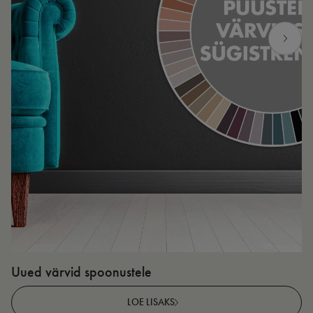
Uued värvid spoonustele
N
v
LOE LISAKS