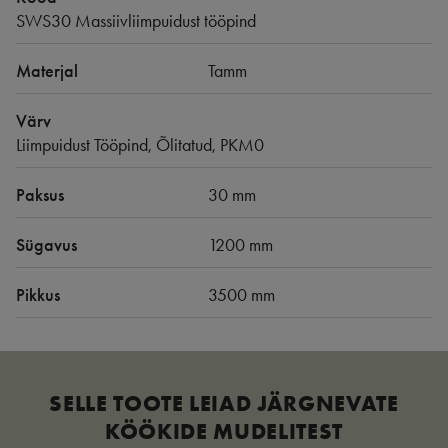
SWS30 Massiivliimpuidust tööpind
Materjal
Tamm
Värv
Liimpuidust Tööpind, Õlitatud, PKM0
Paksus
30 mm
Sügavus
1200 mm
Pikkus
3500 mm
SELLE TOOTE LEIAD JÄRGNEVATE
KÖÖKIDE MUDELITEST