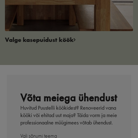
Valge kasepuidust köök
Võta meiega ühendust
Huvitud Puustelli köökidest? Renoveerid vana
kööki või ehitad uut maja? Täida vorm ja meie
professionaalne müügimees võtab ühendust.
Vali sõnumi teema