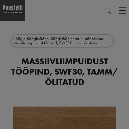
Op
SEARCH
ma
nav
Skip
Main
to
CLOSE
main
menu
Köögid
Köögimööbel
Köögi tööpinnad
Puittööpinnad
content
Massiivliimpuidust tööpind, SWF30, tamm/õlitatud
et
MASSIIVLIIMPUIDUST
TÖÖPIND, SWF30, TAMM/
ÕLITATUD