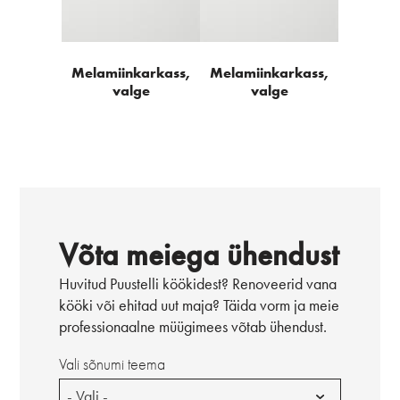
Melamiinkarkass,
Melamiinkarkass,
valge
valge
Võta meiega ühendust
Huvitud Puustelli köökidest? Renoveerid vana
kööki või ehitad uut maja? Täida vorm ja meie
professionaalne müügimees võtab ühendust.
Vali sõnumi teema
- Vali -