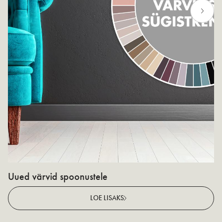
Uued värvid spoonustele
N
v
LOE LISAKS