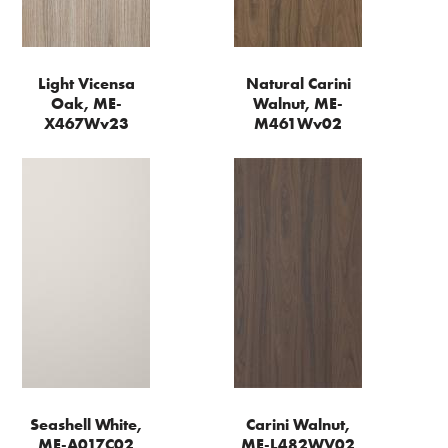
Light Vicensa
Natural Carini
Oak, ME-
Walnut, ME-
X467Wv23
M461Wv02
Seashell White,
Carini Walnut,
ME-A017C02
ME-L482WV02