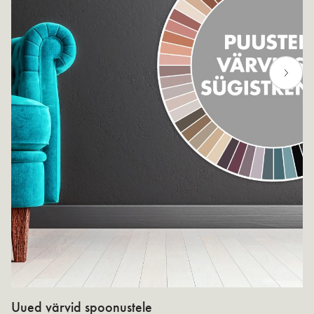
Uued värvid spoonustele
N