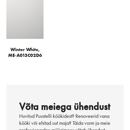
Winter White,
ME-A013C02D6
Võta meiega ühendust
Huvitud Puustelli köökidest? Renoveerid vana
kööki või ehitad uut maja? Täida vorm ja meie
professionaalne müügimees võtab ühendust.