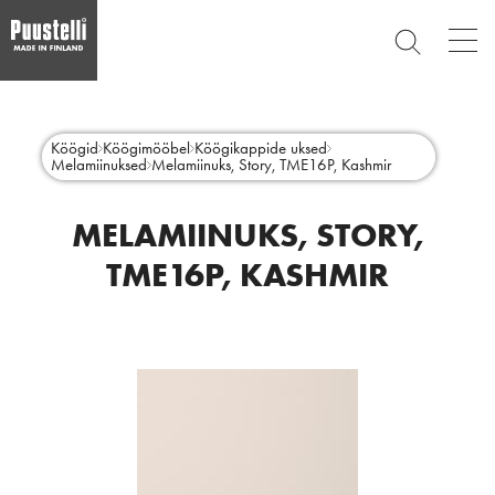
Op
SEARCH
mai
nav
Skip
Main
to
CLOSE
main
menu
Köögid
Köögimööbel
Köögikappide uksed
content
Melamiinuksed
Melamiinuks, Story, TME16P, Kashmir
et
MELAMIINUKS, STORY,
TME16P, KASHMIR