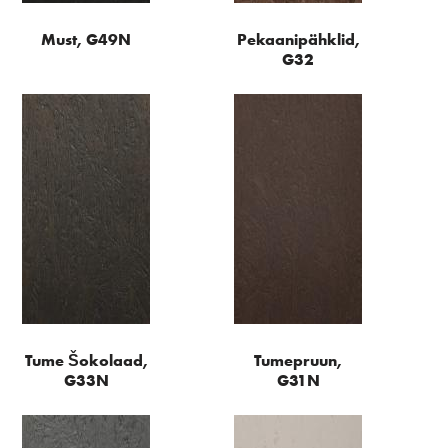
Must, G49N
Pekaanipähklid,
G32
Tume Šokolaad,
Tumepruun,
G33N
G31N