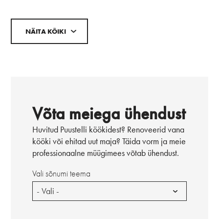
NÄITA KÕIKI
Võta meiega ühendust
Huvitud Puustelli köökidest? Renoveerid vana
kööki või ehitad uut maja? Täida vorm ja meie
professionaalne müügimees võtab ühendust.
Vali sõnumi teema
- Vali -