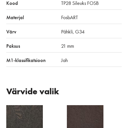
Kood
TP28 Sileuks FOSB
Materjal
FosbART
Värv
Pähkli, G34
Paksus
21 mm
M1-klassifikatsioon
Jah
Värvide valik