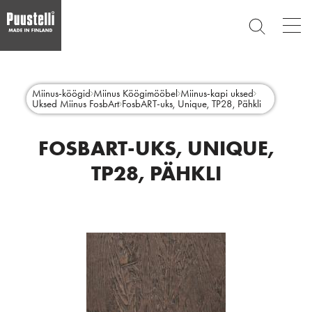
Op
SEARCH
mai
nav
Skip
Main
to
CLOSE
main
menu
Miinus-köögid
Miinus Köögimööbel
Miinus-kapi uksed
content
Uksed Miinus FosbArt
FosbART-uks, Unique, TP28, Pähkli
et
FOSBART-UKS, UNIQUE,
TP28, PÄHKLI