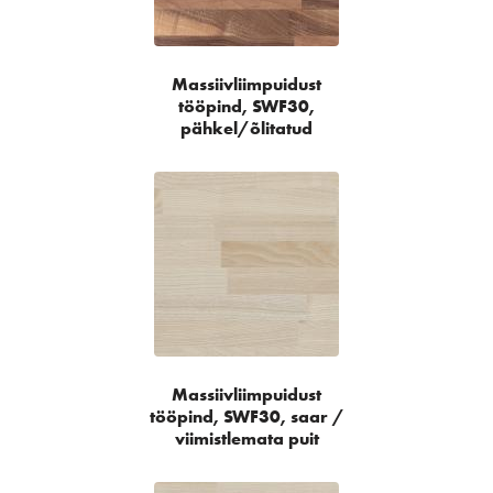
Massiivliimpuidust
tööpind, SWF30,
pähkel/õlitatud
Massiivliimpuidust
tööpind, SWF30, saar /
viimistlemata puit