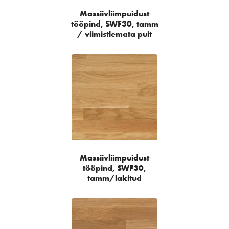
Massiivliimpuidust
tööpind, SWF30, tamm
/ viimistlemata puit
Massiivliimpuidust
tööpind, SWF30,
tamm/lakitud