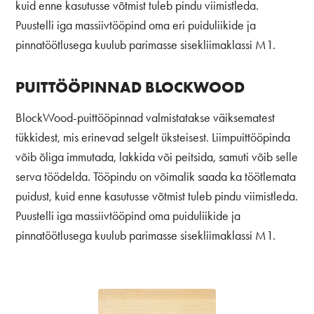
kuid enne kasutusse võtmist tuleb pindu viimistleda.
Puustelli iga massiivtööpind oma eri puiduliikide ja
pinnatöötlusega kuulub parimasse sisekliimaklassi M1.
PUITTÖÖPINNAD BLOCKWOOD
BlockWood-puittööpinnad valmistatakse väiksematest
tükkidest, mis erinevad selgelt üksteisest. Liimpuittööpinda
võib õliga immutada, lakkida või peitsida, samuti võib selle
serva töödelda. Tööpindu on võimalik saada ka töötlemata
puidust, kuid enne kasutusse võtmist tuleb pindu viimistleda.
Puustelli iga massiivtööpind oma puiduliikide ja
pinnatöötlusega kuulub parimasse sisekliimaklassi M1.