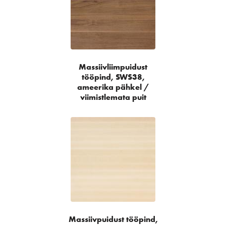
Massiivliimpuidust
tööpind, SWS38,
ameerika pähkel /
viimistlemata puit
Massiivpuidust tööpind,