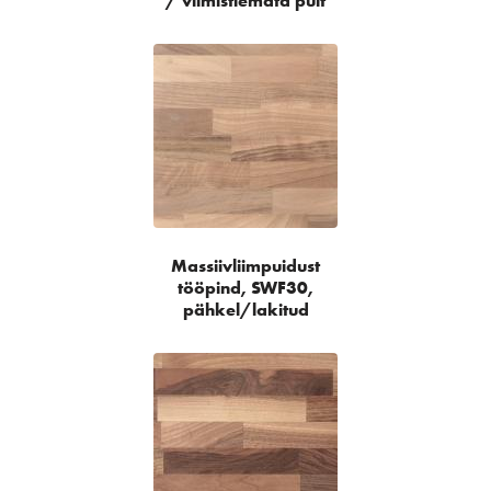
/ viimistlemata puit
Massiivliimpuidust
tööpind, SWF30,
pähkel/lakitud