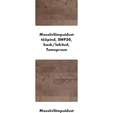
Massiivliimpuidust
tööpind, SWF30,
kask/lakitud,
Tumepruun
Massiivliimpuidust