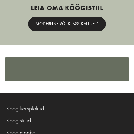
LEIA OMA KÖÖGISTIIL
MODERNNE VÕI KLASSIKALINE
Köögikomplektid
Köögistiilid
Köögimööbel