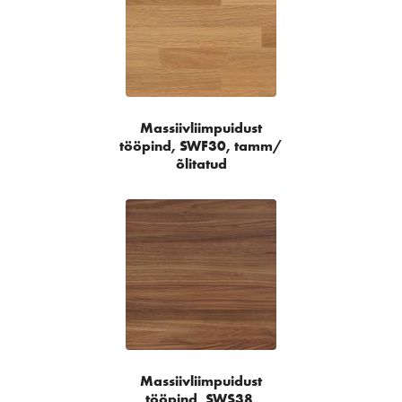
Massiivliimpuidust
tööpind, SWF30, tamm/
õlitatud
Massiivliimpuidust
tööpind, SWS38,