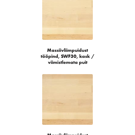
Massiivliimpuidust
tööpind, SWF30, kask /
viimistlemata puit