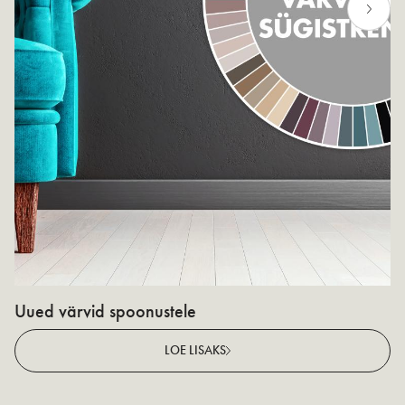
Uued värvid spoonustele
N
v
LOE LISAKS