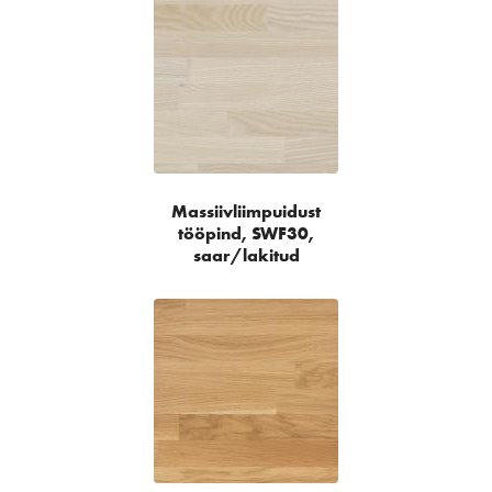
Massiivliimpuidust
tööpind, SWF30,
saar/lakitud