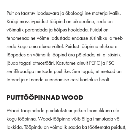
Puit on taastuv loodusvara ja ökoloogiline materjalivalik.
Köögi massiivpuidust tööpind on pikaealine, seda on
võimalik parandada ja hõlpus hooldada. Puidul on
fenomenaalne võime ladustada endasse süsinikku ja teeb
seda kogu oma eluea vältel. Puidust tööpinna elukaare
lõppedes on võimalik tööpind ära põletada, nii et süsinik
jõuab tagasi atmosfääri. Kasutame ainult PEFC ja FSC
sertifikaadiga metsade puuliike. See tagab, et metsad on
terved ja et nende uuendamise eest kantakse hoolt.
PUITTÖÖPINNAD WOOD
Wood-tööpindade puidutekstuur jätkub loomulikuna üle
kogu tööpinna. Wood-tööpinna võib õliga immutada või
lakkida. Tööpindu on võimalik saada ka töötlemata puidust,