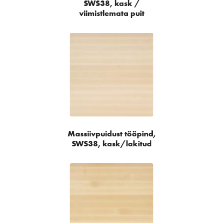
SWS38, kask /
viimistlemata puit
Massiivpuidust tööpind,
SWS38, kask/lakitud