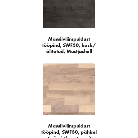
Massiivliimpuidust
tööpind, SWF30, kask/
õlitatud, Mustjashall
Massiivliimpuidust
tööpind, SWF30, pähkel