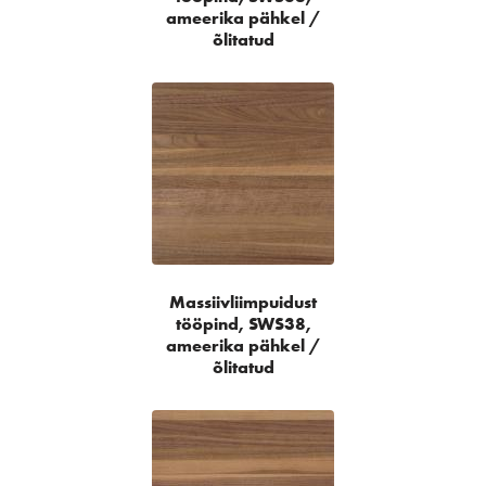
ameerika pähkel /
õlitatud
Massiivliimpuidust
tööpind, SWS38,
ameerika pähkel /
õlitatud